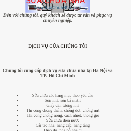
giá
rẻ
tại
Đến với chúng tôi, quý khách sẽ được tư vấn và phục vụ
huyện
chuyên nghiệp.
Thanh
Trì
–
Hà
Nội
DỊCH VỤ CỦA CHÚNG TÔI
Chúng tôi cung cấp dịch vụ sửa chữa nhà tại Hà Nội và
TP. Hồ Chí Minh
Sửa chữa các hạng mục theo yêu cầu
Sơn nhà, sơn bả matit
Giấy dán tường nhà
Thi công chống thấm, chống dột, chống nứt
Thi công chống nóng, cách nhiệt, thông gió
Sửa chữa điện nước
Cải tạo nhà, nâng cấp, nâng tầng
Tháo dỡ, phá bỏ nhà cũ