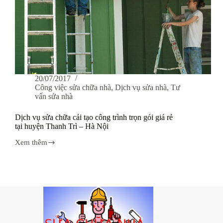
20/07/2017
Công việc sửa chữa nhà
,
Dịch vụ sửa nhà
,
Tư
vấn sửa nhà
Dịch vụ sửa chữa cải tạo công trình trọn gói giá rẻ
tại huyện Thanh Trì – Hà Nội
Xem thêm
Dịch
vụ
sửa
chữa
cải
tạo
công
trình
trọn
gói