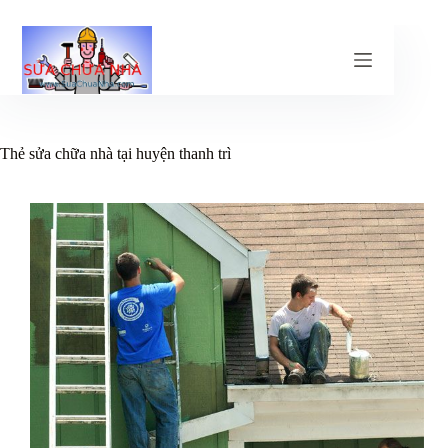
Chuyển
đến
phần
nội
dung
Thẻ
sửa chữa nhà tại huyện thanh trì