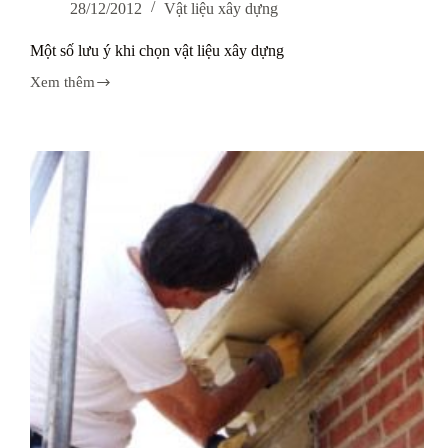
28/12/2012
Vật liệu xây dựng
Một số lưu ý khi chọn vật liệu xây dựng
Xem thêm
Một
số
lưu
ý
khi
chọn
vật
liệu
xây
dựng