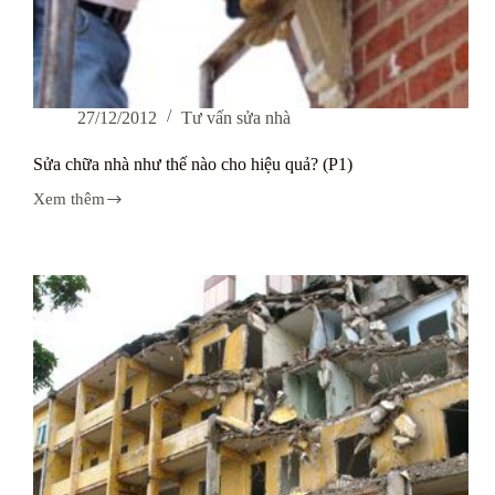
27/12/2012
Tư vấn sửa nhà
Sửa chữa nhà như thế nào cho hiệu quả? (P1)
Xem thêm
Sửa
chữa
nhà
như
thế
nào
cho
hiệu
quả?
(P1)