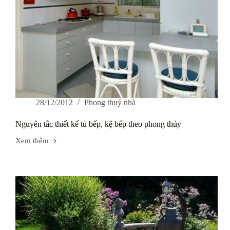
28/12/2012
Phong thuỷ nhà
Nguyên tắc thiết kế tủ bếp, kệ bếp theo phong thủy
Xem thêm
Nguyên
tắc
thiết
kế
tủ
bếp,
kệ
bếp
theo
phong