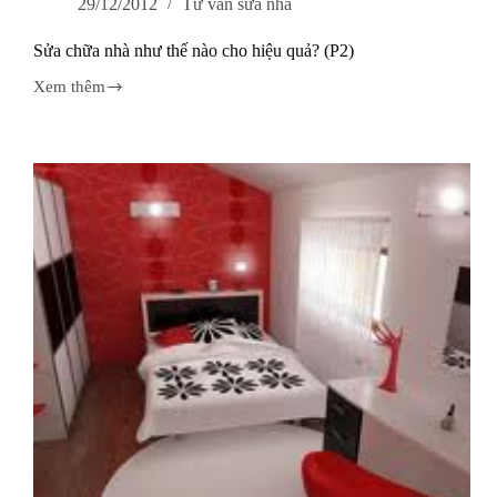
29/12/2012
Tư vấn sửa nhà
Sửa chữa nhà như thế nào cho hiệu quả? (P2)
Xem thêm
Sửa
chữa
nhà
như
thế
nào
cho
hiệu
quả?
(P2)