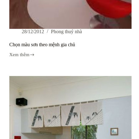
28/12/2012
Phong thuỷ nhà
Chọn màu sơn theo mệnh gia chủ
Xem thêm
Chọn
màu
sơn
theo
mệnh
gia
chủ