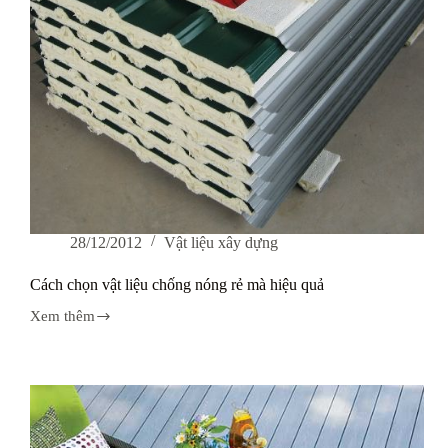
28/12/2012
Vật liệu xây dựng
Cách chọn vật liệu chống nóng rẻ mà hiệu quả
Xem thêm
Cách
chọn
vật
liệu
chống
nóng
rẻ
mà