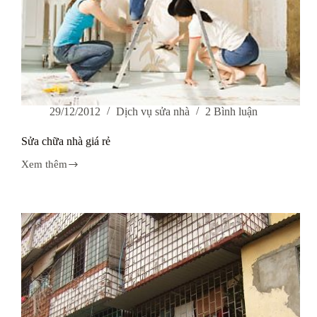
29/12/2012
Dịch vụ sửa nhà
2 Bình luận
Sửa chữa nhà giá rẻ
Xem thêm
Sửa
chữa
nhà
giá
rẻ