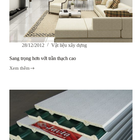
28/12/2012
Vật liệu xây dựng
Sang trọng hơn với trần thạch cao
Xem thêm
Sang
trọng
hơn
với
trần
thạch
cao