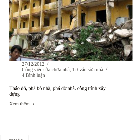
27/12/2012
Công việc sửa chữa nhà
,
Tư vấn sửa nhà
4 Bình luận
Tháo dỡ, phá bỏ nhà, phá dỡ nhà, công trình xây
dựng
Xem thêm
Tháo
dỡ,
phá
bỏ
nhà,
phá
dỡ