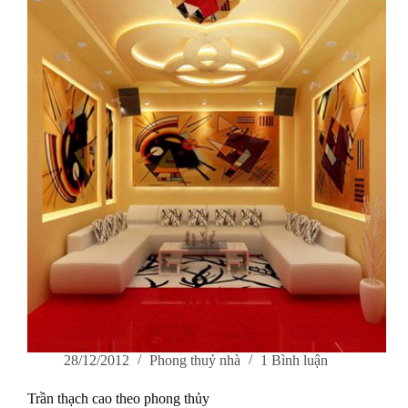
thủy
khi
thiết
kế
sân
vườn
28/12/2012
Phong thuỷ nhà
1 Bình luận
Trần thạch cao theo phong thủy