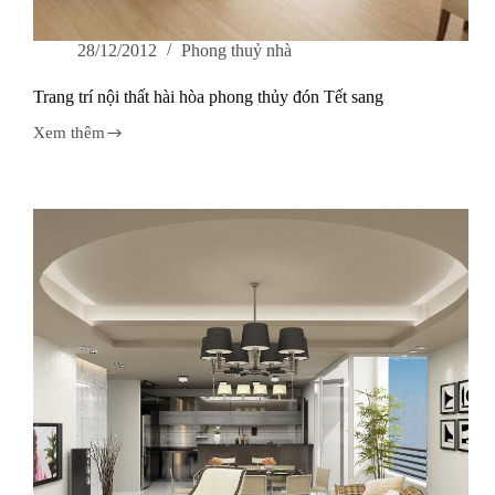
28/12/2012
Phong thuỷ nhà
Trang trí nội thất hài hòa phong thủy đón Tết sang
Xem thêm
Trang
trí
nội
thất
hài
hòa
phong
thủy
đón
Tết
sang