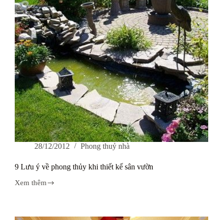
thủy
28/12/2012
Phong thuỷ nhà
9 Lưu ý về phong thủy khi thiết kế sân vườn
Xem thêm
9
Lưu
ý
về
phong