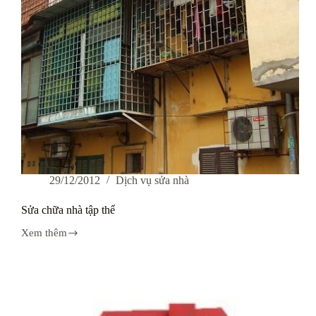
29/12/2012
Dịch vụ sửa nhà
Sửa chữa nhà tập thể
Xem thêm
Sửa
chữa
nhà
tập
thể