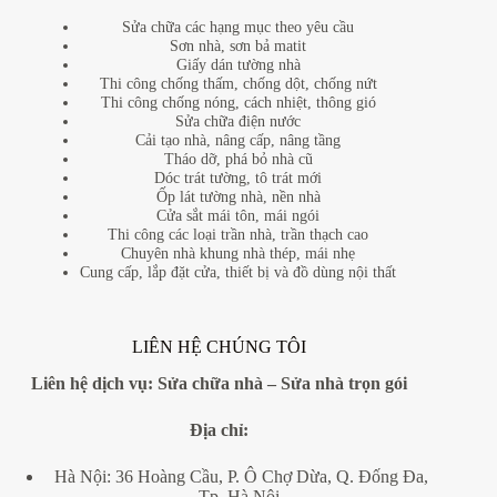
Sửa chữa các hạng mục theo yêu cầu
Sơn nhà, sơn bả matit
Giấy dán tường nhà
Thi công chống thấm, chống dột, chống nứt
Thi công chống nóng, cách nhiệt, thông gió
Sửa chữa điện nước
Cải tạo nhà, nâng cấp, nâng tầng
Tháo dỡ, phá bỏ nhà cũ
Dóc trát tường, tô trát mới
Ốp lát tường nhà, nền nhà
Cửa sắt mái tôn, mái ngói
Thi công các loại trần nhà, trần thạch cao
Chuyên nhà khung nhà thép, mái nhẹ
Cung cấp, lắp đặt cửa, thiết bị và đồ dùng nội thất
LIÊN HỆ CHÚNG TÔI
Liên hệ dịch vụ:
Sửa chữa nhà
–
Sửa nhà trọn gói
Địa
chỉ:
Hà Nội: 36 Hoàng Cầu, P. Ô Chợ Dừa, Q. Đống Đa,
Tp. Hà Nội.