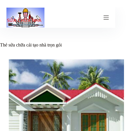
Chuyển
đến
phần
nội
dung
Thẻ
sửa chữa cải tạo nhà trọn gói