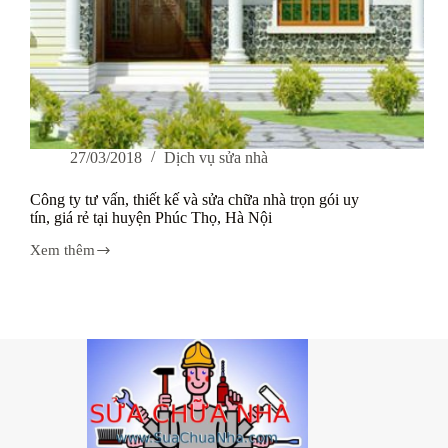
27/03/2018
Dịch vụ sửa nhà
Công ty tư vấn, thiết kế và sửa chữa nhà trọn gói uy
tín, giá rẻ tại huyện Phúc Thọ, Hà Nội
Xem thêm
Công
ty
tư
vấn,
thiết
kế
và
sửa
chữa
nhà
trọn
gói