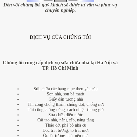
uy
Đến với chúng tôi, quý khách sẽ được tư vấn và phục vụ
tín,
chuyên nghiệp.
giá
rẻ
tại
huyện
Phúc
DỊCH VỤ CỦA CHÚNG TÔI
Thọ,
Hà
Nội
Chúng tôi cung cấp dịch vụ sửa chữa nhà tại Hà Nội và
TP. Hồ Chí Minh
Sửa chữa các hạng mục theo yêu cầu
Sơn nhà, sơn bả matit
Giấy dán tường nhà
Thi công chống thấm, chống dột, chống nứt
Thi công chống nóng, cách nhiệt, thông gió
Sửa chữa điện nước
Cải tạo nhà, nâng cấp, nâng tầng
Tháo dỡ, phá bỏ nhà cũ
Dóc trát tường, tô trát mới
Ốp lát tường nhà, nền nhà