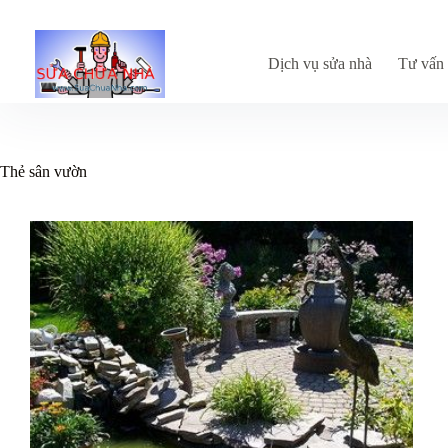
Chuyển
đến
phần
nội
Dịch vụ sửa nhà
Tư vấn 
dung
Thẻ
sân vườn