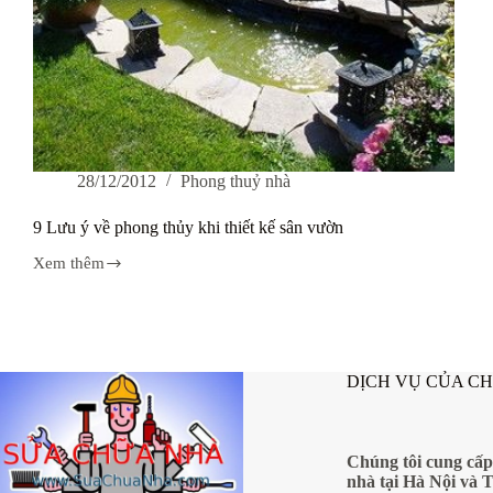
28/12/2012
Phong thuỷ nhà
9 Lưu ý về phong thủy khi thiết kế sân vườn
Xem thêm
9
Lưu
ý
về
phong
thủy
DỊCH VỤ CỦA C
khi
thiết
kế
sân
vườn
Chúng tôi cung cấp
nhà tại Hà Nội và 