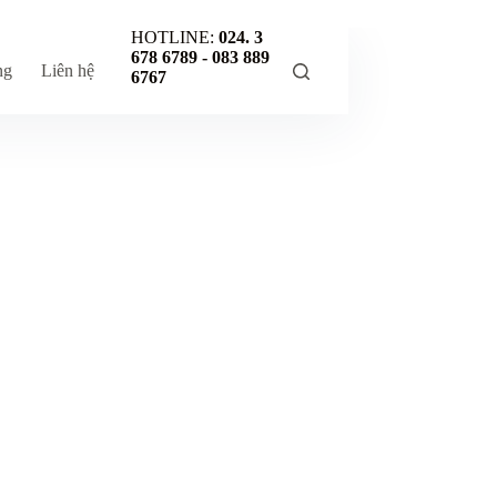
HOTLINE:
024. 3
678 6789 -
083 889
ng
Liên hệ
6767