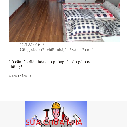
12/12/2016
Công việc sửa chữa nhà
,
Tư vấn sửa nhà
Có cần lắp điều hòa cho phòng lát sàn gỗ hay
không?
Xem thêm
Có
cần
lắp
điều
hòa
cho
phòng
lát
sàn
gỗ
hay