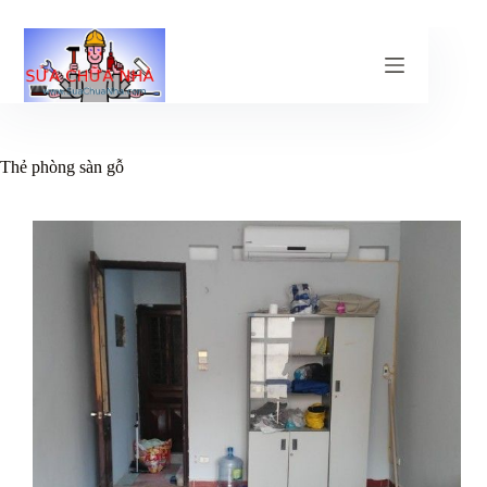
Chuyển
đến
phần
nội
dung
Thẻ
phòng sàn gỗ