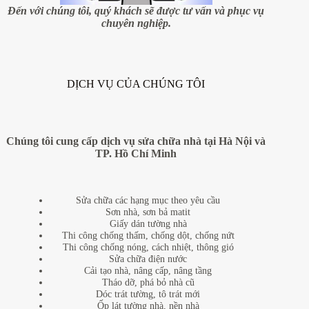
mái
Đến với chúng tôi, quý khách sẽ được tư vấn và phục vụ
nhà
chuyên nghiệp.
DỊCH VỤ CỦA CHÚNG TÔI
Chúng tôi cung cấp dịch vụ sửa chữa nhà tại Hà Nội và
TP. Hồ Chí Minh
Sửa chữa các hạng mục theo yêu cầu
Sơn nhà, sơn bả matit
Giấy dán tường nhà
Thi công chống thấm, chống dột, chống nứt
Thi công chống nóng, cách nhiệt, thông gió
Sửa chữa điện nước
Cải tạo nhà, nâng cấp, nâng tầng
Tháo dỡ, phá bỏ nhà cũ
Dóc trát tường, tô trát mới
Ốp lát tường nhà, nền nhà