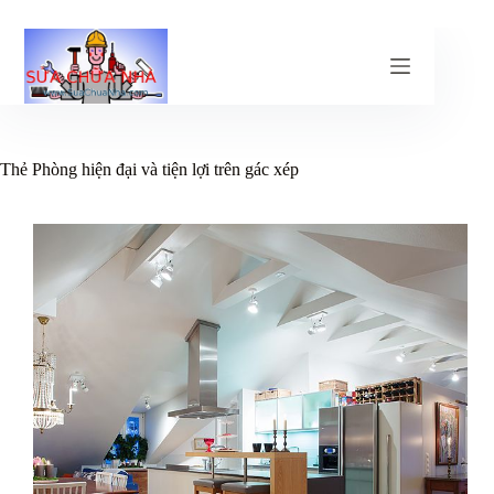
Chuyển
đến
phần
nội
dung
Thẻ
Phòng hiện đại và tiện lợi trên gác xép