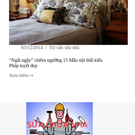
03/12/2014
Tư vấn sửa nhà
“Ngất ngây” chiêm ngưỡng 15 Mẫu nội thất kiểu
Pháp tuyệt đẹp
Xem thêm
“Ngất
ngây”
chiêm
ngưỡng
15
Mẫu
nội
thất
kiểu
Pháp
tuyệt
đẹp