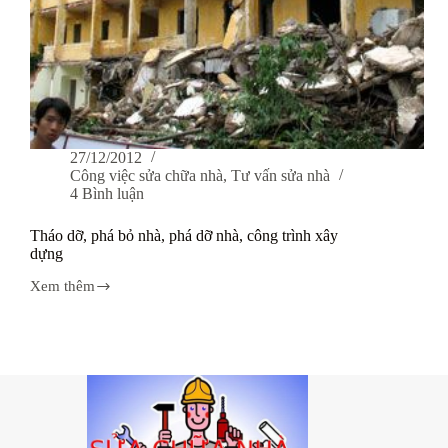
27/12/2012
Công việc sửa chữa nhà
,
Tư vấn sửa nhà
4 Bình luận
Tháo dỡ, phá bỏ nhà, phá dỡ nhà, công trình xây
dựng
Xem thêm
Tháo
dỡ,
phá
bỏ
nhà,
phá
dỡ
nhà,
công
trình