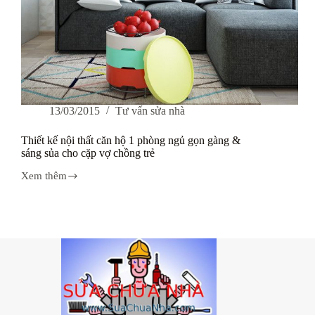
13/03/2015
Tư vấn sửa nhà
Thiết kế nội thất căn hộ 1 phòng ngủ gọn gàng &
sáng sủa cho cặp vợ chồng trẻ
Xem thêm
Thiết
kế
nội
thất
căn
hộ
1
phòng
ngủ
gọn
gàng
&