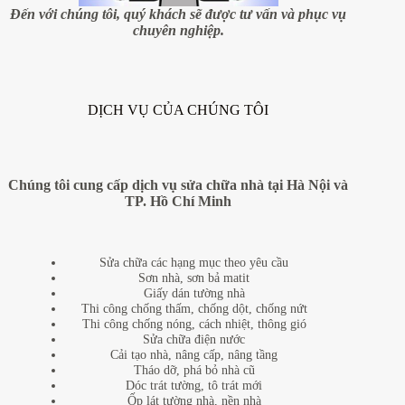
sáng
Đến với chúng tôi, quý khách sẽ được tư vấn và phục vụ
sủa
chuyên nghiệp.
cho
cặp
vợ
chồng
trẻ
DỊCH VỤ CỦA CHÚNG TÔI
Chúng tôi cung cấp dịch vụ sửa chữa nhà tại Hà Nội và
TP. Hồ Chí Minh
Sửa chữa các hạng mục theo yêu cầu
Sơn nhà, sơn bả matit
Giấy dán tường nhà
Thi công chống thấm, chống dột, chống nứt
Thi công chống nóng, cách nhiệt, thông gió
Sửa chữa điện nước
Cải tạo nhà, nâng cấp, nâng tầng
Tháo dỡ, phá bỏ nhà cũ
Dóc trát tường, tô trát mới
Ốp lát tường nhà, nền nhà