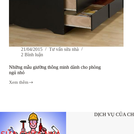
21/04/2015
Tư vấn sửa nhà
2 Bình luận
Những mẫu giường thông minh dành cho phòng
ngủ nhỏ
Xem thêm
Những
mẫu
giường
thông
minh
dành
DỊCH VỤ CỦA C
cho
phòng
ngủ
nhỏ