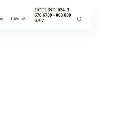
HOTLINE:
024. 3
678 6789 -
083 889
ng
Liên hệ
6767