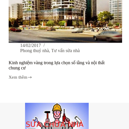
14/02/2017
Phong thuỷ nhà
,
Tư vấn sửa nhà
Kinh nghiệm vàng trong lựa chọn số tầng và nội thất
chung cư
Xem thêm
Kinh
nghiệm
vàng
trong
lựa
chọn
số
tầng
và
nội
thất