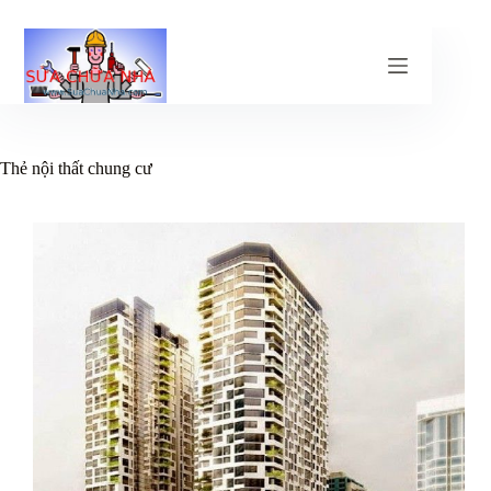
Chuyển
đến
phần
nội
dung
Thẻ
nội thất chung cư