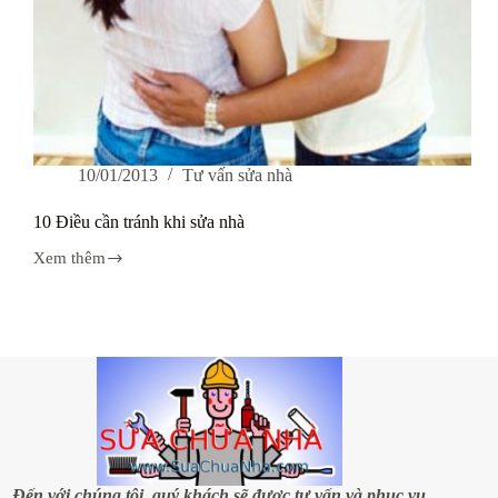
10/01/2013
Tư vấn sửa nhà
10 Điều cần tránh khi sửa nhà
Xem thêm
10
Điều
cần
tránh
khi
sửa
nhà
Đến với chúng tôi, quý khách sẽ được tư vấn và phục vụ