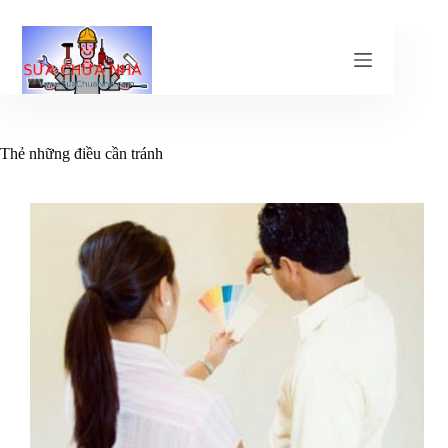
Chuyển
đến
phần
nội
dung
Thẻ
những điều cần tránh