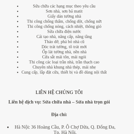
Sửa chữa các hạng mục theo yêu cầu
Sơn nhà, sơn bả matit
Giấy dán tường nhà
Thi công chống thấm, chống dột, chống nứt
Thi công chống nóng, cách nhiệt, thông gió
Sửa chữa điện nước
Cải tạo nhà, nâng cấp, nâng tầng
Tháo dỡ, phá bỏ nhà cũ
Dóc trát tường, tô trát mới
Ốp lát tường nhà, nền nhà
Cửa sắt mái tôn, mái ngói
Thi công các loại trần nhà, trần thạch cao
Chuyên nhà khung nhà thép, mái nhẹ
Cung cấp, lắp đặt cửa, thiết bị và đồ dùng nội thất
LIÊN HỆ CHÚNG TÔI
Liên hệ dịch vụ:
Sửa chữa nhà
–
Sửa nhà trọn gói
Địa
chỉ:
Hà Nội: 36 Hoàng Cầu, P. Ô Chợ Dừa, Q. Đống Đa,
Tp. Hà Nội.