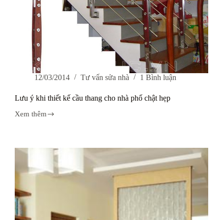
12/03/2014
Tư vấn sửa nhà
1 Bình luận
Lưu ý khi thiết kế cầu thang cho nhà phố chật hẹp
Xem thêm
Lưu
ý
khi
thiết
kế
cầu
thang
cho
nhà
phố
chật
hẹp