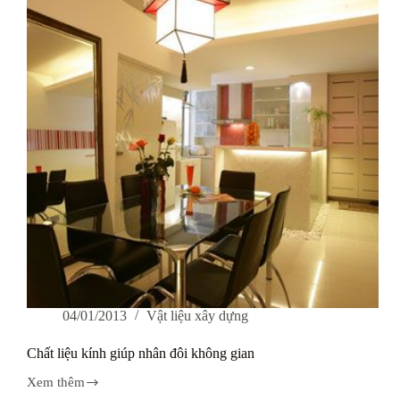
và
nhược
điểm
04/01/2013
Vật liệu xây dựng
Chất liệu kính giúp nhân đôi không gian
Xem thêm
Chất