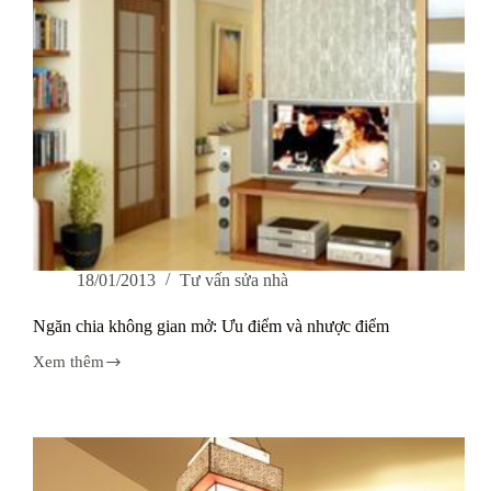
18/01/2013
Tư vấn sửa nhà
Ngăn chia không gian mở: Ưu điểm và nhược điểm
Xem thêm
Ngăn
chia
không
gian
mở:
Ưu
điểm