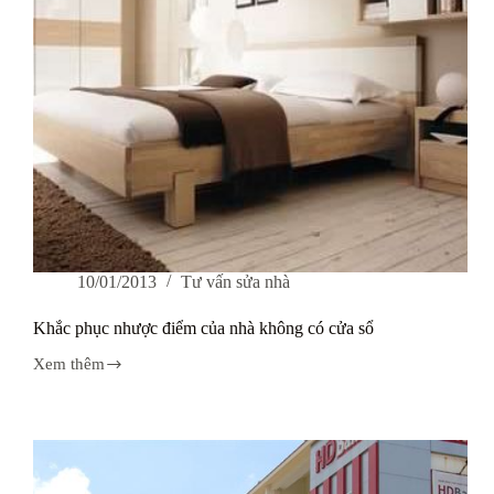
10/01/2013
Tư vấn sửa nhà
Khắc phục nhược điểm của nhà không có cửa sổ
Xem thêm
Khắc
phục
nhược
điểm
của
nhà
không