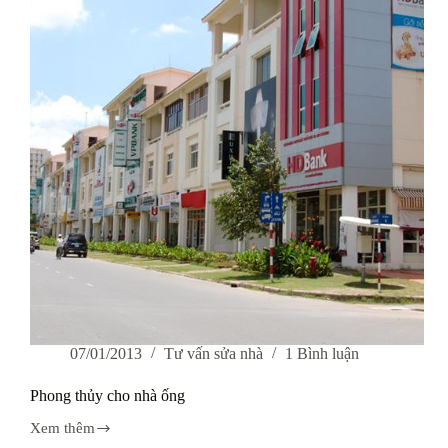
có
cửa
sổ
07/01/2013
Tư vấn sửa nhà
1 Bình luận
Phong thủy cho nhà ống
Xem thêm
Phong