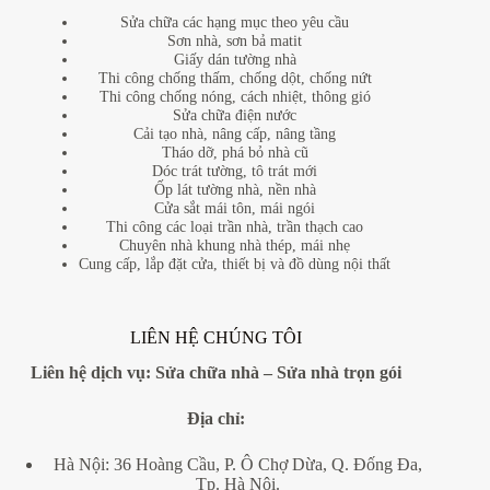
Sửa chữa các hạng mục theo yêu cầu
Sơn nhà, sơn bả matit
Giấy dán tường nhà
Thi công chống thấm, chống dột, chống nứt
Thi công chống nóng, cách nhiệt, thông gió
Sửa chữa điện nước
Cải tạo nhà, nâng cấp, nâng tầng
Tháo dỡ, phá bỏ nhà cũ
Dóc trát tường, tô trát mới
Ốp lát tường nhà, nền nhà
Cửa sắt mái tôn, mái ngói
Thi công các loại trần nhà, trần thạch cao
Chuyên nhà khung nhà thép, mái nhẹ
Cung cấp, lắp đặt cửa, thiết bị và đồ dùng nội thất
LIÊN HỆ CHÚNG TÔI
Liên hệ dịch vụ:
Sửa chữa nhà
–
Sửa nhà trọn gói
Địa
chỉ:
Hà Nội: 36 Hoàng Cầu, P. Ô Chợ Dừa, Q. Đống Đa,
Tp. Hà Nội.