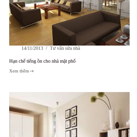
14/11/2013
Tư vấn sửa nhà
Hạn chế tiếng ồn cho nhà mặt phố
Xem thêm
Hạn
chế
tiếng
ồn
cho
nhà
mặt
phố