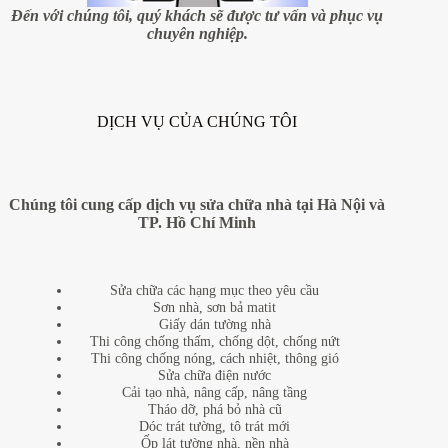
độc
Đến với chúng tôi, quý khách sẽ được tư vấn và phục vụ
–
chuyên nghiệp.
đẹp
đến
bất
ngờ
(P.5)
DỊCH VỤ CỦA CHÚNG TÔI
Chúng tôi cung cấp dịch vụ sửa chữa nhà tại Hà Nội và
TP. Hồ Chí Minh
Sửa chữa các hạng mục theo yêu cầu
Sơn nhà, sơn bả matit
Giấy dán tường nhà
Thi công chống thấm, chống dột, chống nứt
Thi công chống nóng, cách nhiệt, thông gió
Sửa chữa điện nước
Cải tạo nhà, nâng cấp, nâng tầng
Tháo dỡ, phá bỏ nhà cũ
Dóc trát tường, tô trát mới
Ốp lát tường nhà, nền nhà