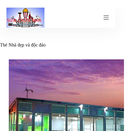
Chuyển
đến
phần
nội
dung
Thẻ
Nhà đẹp và độc đáo