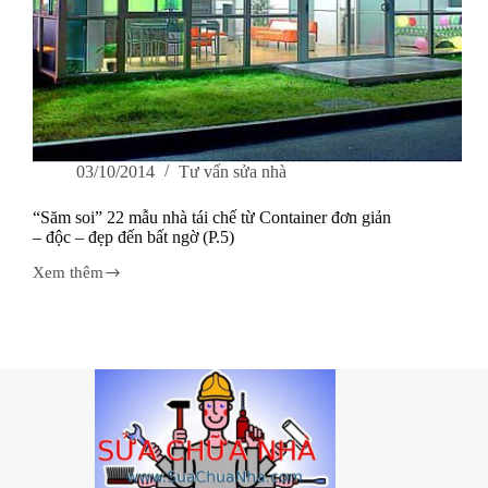
03/10/2014
Tư vấn sửa nhà
“Săm soi” 22 mẫu nhà tái chế từ Container đơn giản
– độc – đẹp đến bất ngờ (P.5)
Xem thêm
“Săm
soi”
22
mẫu
nhà
tái
chế
từ
Container
đơn
giản
–