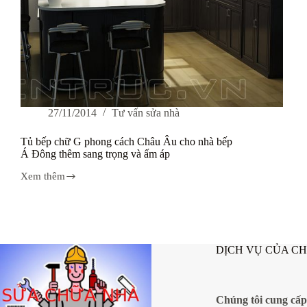
27/11/2014
Tư vấn sửa nhà
Tủ bếp chữ G phong cách Châu Âu cho nhà bếp
Á Đông thêm sang trọng và ấm áp
Xem thêm
Tủ
bếp
chữ
G
phong
cách
DỊCH VỤ CỦA C
Châu
Âu
cho
nhà
bếp
Chúng tôi cung cấp