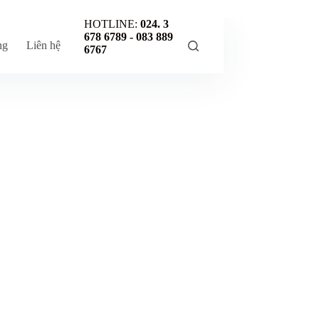
HOTLINE:
024. 3
678 6789 -
083 889
ng
Liên hệ
6767