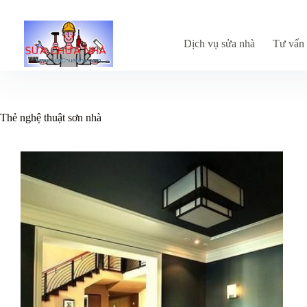
Chuyển
đến
phần
nội
Dịch vụ sửa nhà
Tư vấn 
dung
Thẻ
nghệ thuật sơn nhà