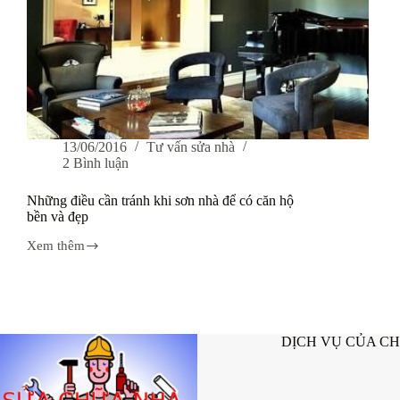
13/06/2016
Tư vấn sửa nhà
2 Bình luận
Những điều cần tránh khi sơn nhà để có căn hộ
bền và đẹp
Xem thêm
Những
điều
cần
tránh
khi
sơn
DỊCH VỤ CỦA C
nhà
để
có
căn