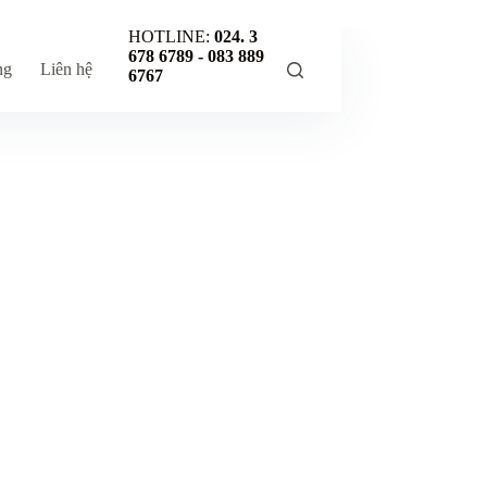
HOTLINE:
024. 3
678 6789 -
083 889
ng
Liên hệ
6767