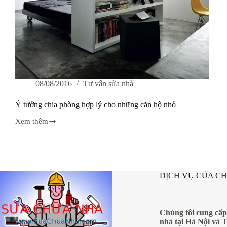
08/08/2016
Tư vấn sửa nhà
Ý tưởng chia phòng hợp lý cho những căn hộ nhỏ
Xem thêm
Ý
tưởng
chia
phòng
hợp
lý
DỊCH VỤ CỦA C
cho
những
căn
hộ
nhỏ
Chúng tôi cung cấp
nhà tại Hà Nội và 