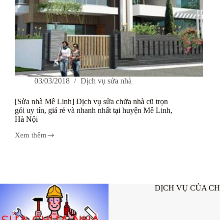
03/03/2018
Dịch vụ sửa nhà
[Sửa nhà Mê Linh] Dịch vụ sửa chữa nhà cũ trọn
gói uy tín, giá rẻ và nhanh nhất tại huyện Mê Linh,
Hà Nội
Xem thêm
[Sửa
nhà
Mê
Linh]
Dịch
vụ
DỊCH VỤ CỦA C
sửa
chữa
nhà
cũ