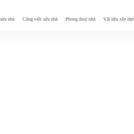
sửa nhà
Công việc sửa nhà
Phong thuỷ nhà
Vật liệu xây dự