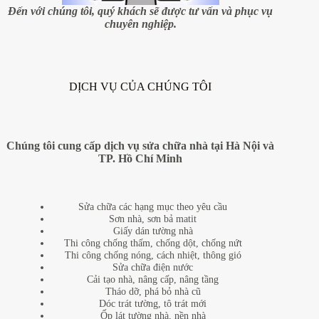
siêu
Đến với chúng tôi, quý khách sẽ được tư vấn và phục vụ
nhỏ
chuyên nghiệp.
DỊCH VỤ CỦA CHÚNG TÔI
Chúng tôi cung cấp dịch vụ sửa chữa nhà tại Hà Nội và
TP. Hồ Chí Minh
Sửa chữa các hạng mục theo yêu cầu
Sơn nhà, sơn bả matit
Giấy dán tường nhà
Thi công chống thấm, chống dột, chống nứt
Thi công chống nóng, cách nhiệt, thông gió
Sửa chữa điện nước
Cải tạo nhà, nâng cấp, nâng tầng
Tháo dỡ, phá bỏ nhà cũ
Dóc trát tường, tô trát mới
Ốp lát tường nhà, nền nhà