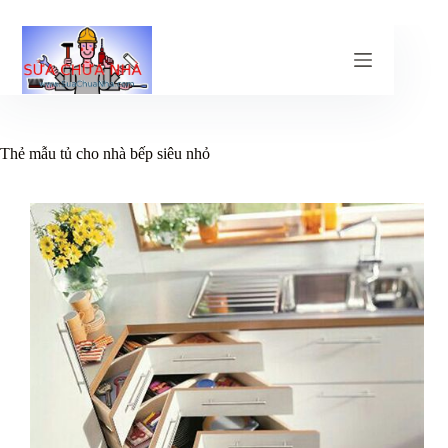
Chuyển
đến
phần
nội
dung
Thẻ
mẫu tủ cho nhà bếp siêu nhỏ