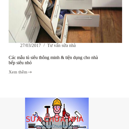
27/03/2017
Tư vấn sửa nhà
Các mẫu tủ siêu thông minh & tiện dụng cho nhà
bếp siêu nhỏ
Xem thêm
Các
mẫu
tủ
siêu
thông
minh
&
tiện
dụng
cho
nhà
bếp