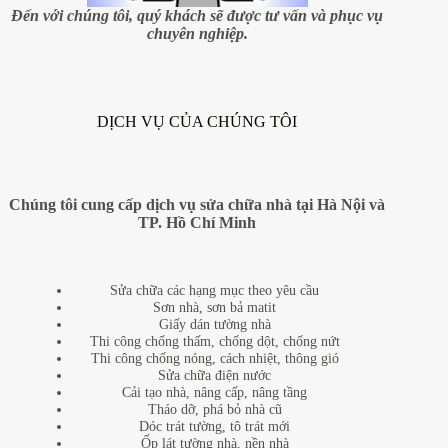
Việt
Đến với chúng tôi, quý khách sẽ được tư vấn và phục vụ
(P.3)
chuyên nghiệp.
DỊCH VỤ CỦA CHÚNG TÔI
Chúng tôi cung cấp dịch vụ sửa chữa nhà tại Hà Nội và
TP. Hồ Chí Minh
Sửa chữa các hạng mục theo yêu cầu
Sơn nhà, sơn bả matit
Giấy dán tường nhà
Thi công chống thấm, chống dột, chống nứt
Thi công chống nóng, cách nhiệt, thông gió
Sửa chữa điện nước
Cải tạo nhà, nâng cấp, nâng tầng
Tháo dỡ, phá bỏ nhà cũ
Dóc trát tường, tô trát mới
Ốp lát tường nhà, nền nhà