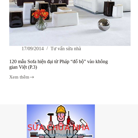
17/09/2014
Tư vấn sửa nhà
120 mẫu Sofa hiện đại từ Pháp “đổ bộ” vào không
gian Việt (P.3)
Xem thêm
120
mẫu
Sofa
hiện
đại
từ
Pháp
“đổ
bộ”
vào
không
gian