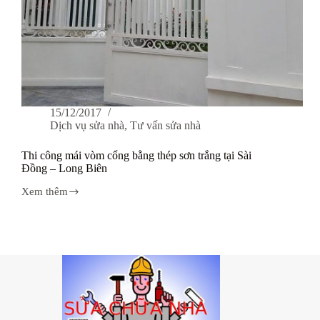
15/12/2017
Dịch vụ sửa nhà
,
Tư vấn sửa nhà
Thi công mái vòm cổng bằng thép sơn trắng tại Sài
Đồng – Long Biên
Xem thêm
Thi
công
mái
vòm
cổng
bằng
thép
sơn
trắng
tại
Sài