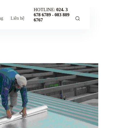
HOTLINE:
024. 3
678 6789 -
083 889
ng
Liên hệ
6767