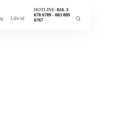
HOTLINE:
024. 3
678 6789 -
083 889
ng
Liên hệ
6767