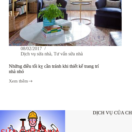
08/02/2017
Dịch vụ sửa nhà
,
Tư vấn sửa nhà
Những điều tối kỵ cần tránh khi thiết kế trang trí
nhà nhỏ
Xem thêm
Những
điều
tối
kỵ
cần
tránh
DỊCH VỤ CỦA C
khi
thiết
kế
trang