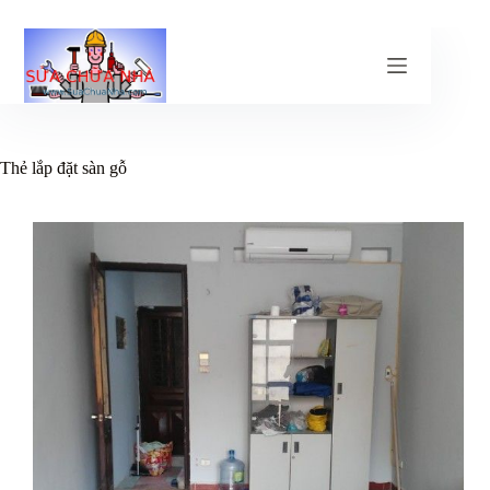
Chuyển
đến
phần
nội
dung
Thẻ
lắp đặt sàn gỗ