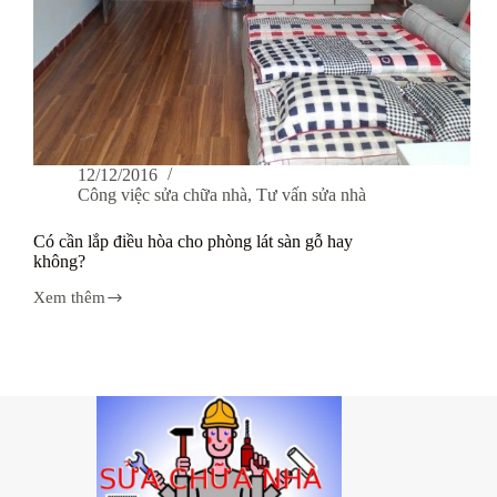
12/12/2016
Công việc sửa chữa nhà
,
Tư vấn sửa nhà
Có cần lắp điều hòa cho phòng lát sàn gỗ hay
không?
Xem thêm
Có
cần
lắp
điều
hòa
cho
phòng
lát
sàn
gỗ
hay