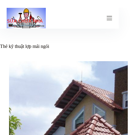
Chuyển
đến
phần
nội
dung
Thẻ
kỹ thuật lợp mái ngói