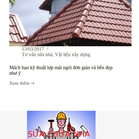
13/03/2017
Tư vấn sửa nhà
,
Vật liệu xây dựng
Mách bạn kỹ thuật lợp mái ngói đơn giản và bền đẹp
như ý
Xem thêm
Mách
bạn
kỹ
thuật
lợp
mái
ngói
đơn
giản
và
bền