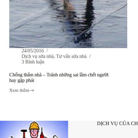
24/05/2016
Dịch vụ sửa nhà
,
Tư vấn sửa nhà
3 Bình luận
Chống thấm nhà – Tránh những sai lầm chết người
hay gặp phải
Xem thêm
Chống
thấm
nhà
–
Tránh
những
DỊCH VỤ CỦA C
sai
lầm
chết