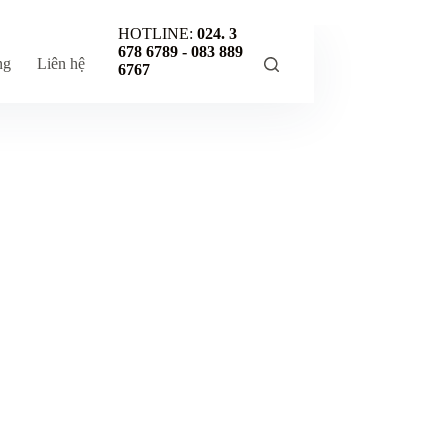
HOTLINE:
024. 3
678 6789 -
083 889
ng
Liên hệ
6767