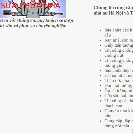
người
hay
Chúng tôi cung cấp
gặp
nhà tại Hà Nội và 
phải
Đến với chúng tôi, quý khách sẽ được
tư vấn và phục vụ chuyên nghiệp.
Sửa chữa các 
cầu
Sơn nhà, sơn b
Giấy dán tườn
Thi công chống
chống nứt
Thi công chống
thông gió
Sửa chữa điện 
Cải tạo nhà, n
Tháo dỡ, phá b
Dóc trát tường, 
Ốp lát tường n
Cửa sắt mái tôn
Thi công các lo
thạch cao
Chuyên nhà kh
nhẹ
Cung cấp, lắp đ
dùng nội thất