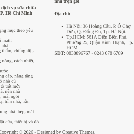
nhà trọn gói
 dịch vụ sửa chữa
TP. Hồ Chí Minh
Địa
chỉ:
Hà Nội: 36 Hoàng Cầu, P. Ô Chợ
hạng mục theo yêu
Dừa, Q. Đống Đa, Tp. Hà Nội.
Tp.HCM: 561A Điện Biên Phủ,
ả matit
Phường 25, Quận Bình Thạnh, Tp.
g nhà
HCM
 thấm, chống dột,
SĐT:
0838896767
- 0243 678 6789
 nóng, cách nhiệt,
nước
âng cấp, nâng tầng
ỏ nhà cũ
tô trát mới
hà, nền nhà
, mái ngói
ại trần nhà, trần
ung nhà thép, mái
ặt cửa, thiết bị và đồ
Copyright © 2026 - Designed by
Creative Themes
.