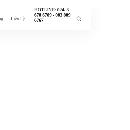
HOTLINE:
024. 3
678 6789 -
083 889
ng
Liên hệ
6767