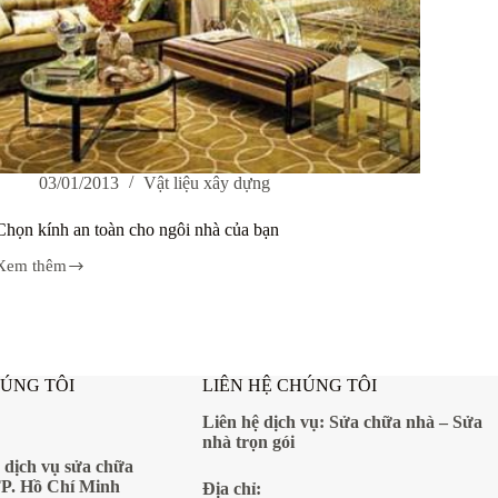
03/01/2013
Vật liệu xây dựng
Chọn kính an toàn cho ngôi nhà của bạn
Xem thêm
Chọn
kính
an
toàn
cho
ngôi
HÚNG TÔI
LIÊN HỆ CHÚNG TÔI
nhà
của
Liên hệ dịch vụ:
Sửa chữa nhà
–
Sửa
bạn
nhà trọn gói
 dịch vụ sửa chữa
TP. Hồ Chí Minh
Địa
chỉ: