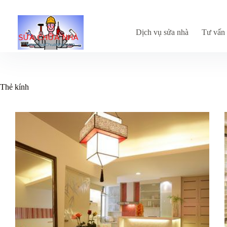
Chuyển
đến
phần
nội
Dịch vụ sửa nhà
Tư vấn 
dung
Thẻ
kính