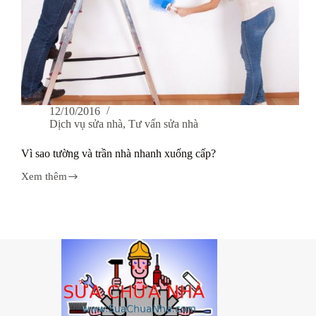
12/10/2016
Dịch vụ sửa nhà
,
Tư vấn sửa nhà
Vì sao tường và trần nhà nhanh xuống cấp?
Xem thêm
Vì
sao
tường
và
trần
nhà
nhanh
xuống
cấp?