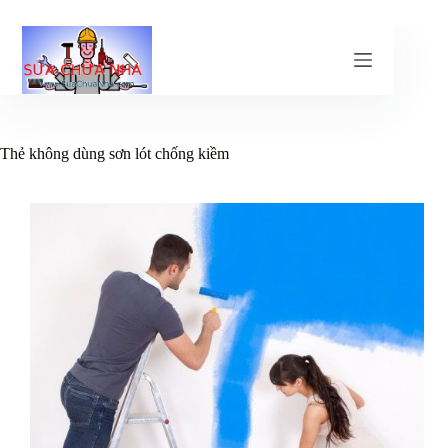
Chuyển
đến
phần
nội
dung
Thẻ
không dùng sơn lót chống kiềm