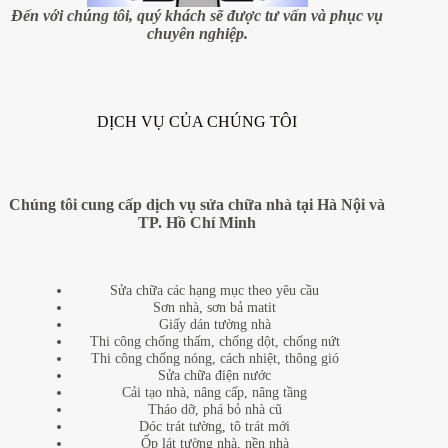
thất
Đến với chúng tôi, quý khách sẽ được tư vấn và phục vụ
chuyên nghiệp.
DỊCH VỤ CỦA CHÚNG TÔI
Chúng tôi cung cấp dịch vụ sửa chữa nhà tại Hà Nội và
TP. Hồ Chí Minh
Sửa chữa các hạng mục theo yêu cầu
Sơn nhà, sơn bả matit
Giấy dán tường nhà
Thi công chống thấm, chống dột, chống nứt
Thi công chống nóng, cách nhiệt, thông gió
Sửa chữa điện nước
Cải tạo nhà, nâng cấp, nâng tầng
Tháo dỡ, phá bỏ nhà cũ
Dóc trát tường, tô trát mới
Ốp lát tường nhà, nền nhà