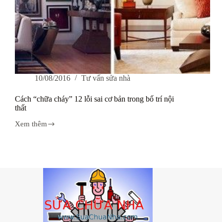
10/08/2016
Tư vấn sửa nhà
Cách “chữa cháy” 12 lỗi sai cơ bản trong bố trí nội
thất
Xem thêm
Cách
“chữa
cháy”
12
lỗi
sai
cơ
bản
trong
bố
trí
nội