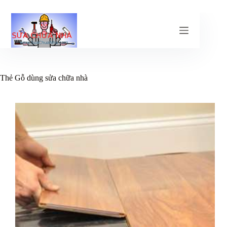
Chuyển
đến
phần
nội
dung
Thẻ
Gỗ dùng sửa chữa nhà