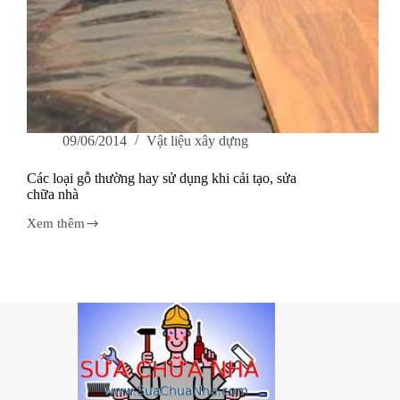
09/06/2014
Vật liệu xây dựng
Các loại gỗ thường hay sử dụng khi cải tạo, sửa
chữa nhà
Xem thêm
Các
loại
gỗ
thường
hay
sử
dụng
khi
cải
tạo,
sửa
chữa