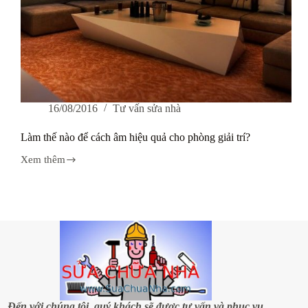
16/08/2016
Tư vấn sửa nhà
Làm thế nào để cách âm hiệu quả cho phòng giải trí?
Xem thêm
Làm
thế
nào
để
cách
âm
hiệu
quả
cho
phòng
giải
trí?
Đến với chúng tôi, quý khách sẽ được tư vấn và phục vụ