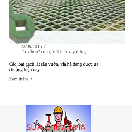
22/09/2016
Tư vấn sửa nhà
,
Vật liệu xây dựng
Các loại gạch lát sân vườn, vỉa hè đang được ưa
chuộng hiện nay
Xem thêm
Các
loại
gạch
lát
sân
vườn,
vỉa
hè
đang
được
ưa