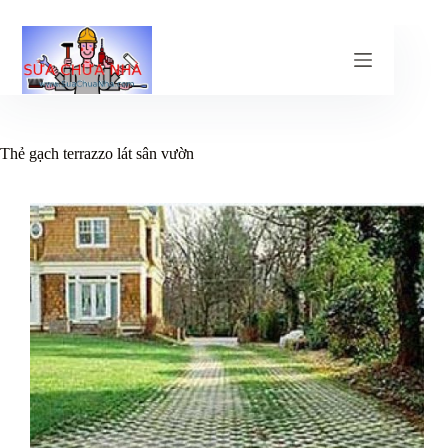
Chuyển
đến
phần
nội
dung
Thẻ
gạch terrazzo lát sân vườn