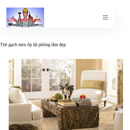
Chuyển
đến
phần
nội
dung
Thẻ
gạch men ốp lát phòng tắm đẹp