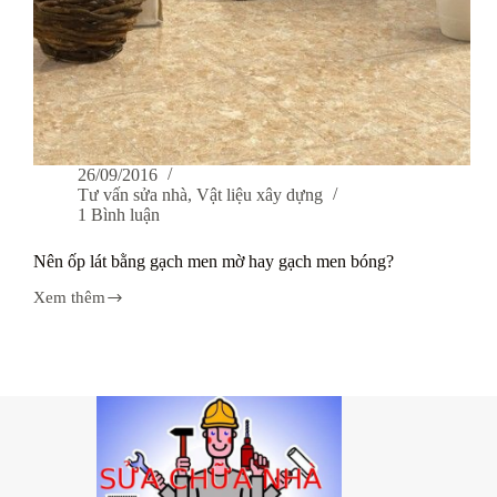
26/09/2016
Tư vấn sửa nhà
,
Vật liệu xây dựng
1 Bình luận
Nên ốp lát bằng gạch men mờ hay gạch men bóng?
Xem thêm
Nên
ốp
lát
bằng
gạch
men
mờ
hay
gạch
men
bóng?