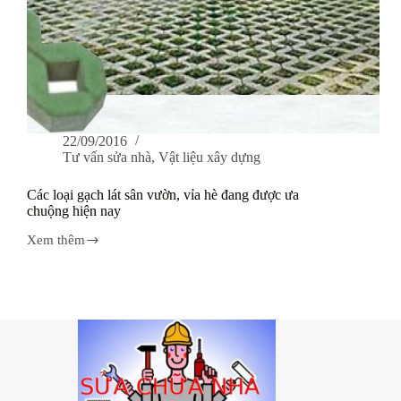
22/09/2016
Tư vấn sửa nhà
,
Vật liệu xây dựng
Các loại gạch lát sân vườn, vỉa hè đang được ưa
chuộng hiện nay
Xem thêm
Các
loại
gạch
lát
sân
vườn,
vỉa
hè
đang
được
ưa