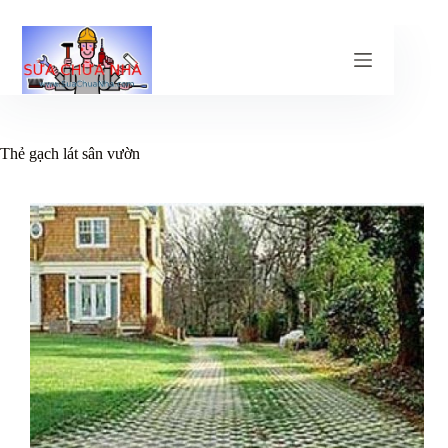
Chuyển
đến
phần
nội
dung
Thẻ
gạch lát sân vườn