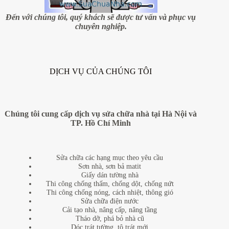
chế
có
Đến với chúng tôi, quý khách sẽ được tư vấn và phục vụ
thể
chuyên nghiệp.
bạn
chưa
biết!
DỊCH VỤ CỦA CHÚNG TÔI
Chúng tôi cung cấp dịch vụ sửa chữa nhà tại Hà Nội và
TP. Hồ Chí Minh
Sửa chữa các hạng mục theo yêu cầu
Sơn nhà, sơn bả matit
Giấy dán tường nhà
Thi công chống thấm, chống dột, chống nứt
Thi công chống nóng, cách nhiệt, thông gió
Sửa chữa điện nước
Cải tạo nhà, nâng cấp, nâng tầng
Tháo dỡ, phá bỏ nhà cũ
Dóc trát tường, tô trát mới