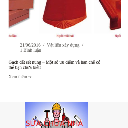
21/06/2016
Vật liệu xây dựng
1 Bình luận
Gạch đất sét nung – Một số ưu điểm và hạn chế có
thể bạn chưa biết!
Xem thêm
Gạch
đất
sét
nung
–
Một
số
ưu
điểm
và
hạn