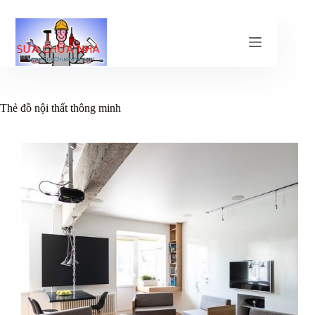
Chuyển
đến
phần
nội
dung
Thẻ
đồ nội thất thông minh