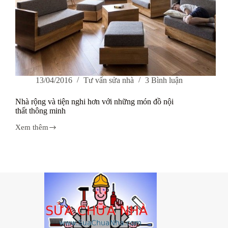
13/04/2016
Tư vấn sửa nhà
3 Bình luận
Nhà rộng và tiện nghi hơn với những món đồ nội
thất thông minh
Xem thêm
Nhà
rộng
và
tiện
nghi
hơn
với
những
món
đồ
nội
thất