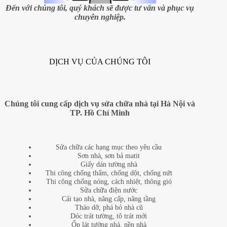
thông
Đến với chúng tôi, quý khách sẽ được tư vấn và phục vụ
minh
chuyên nghiệp.
DỊCH VỤ CỦA CHÚNG TÔI
Chúng tôi cung cấp dịch vụ sửa chữa nhà tại Hà Nội và
TP. Hồ Chí Minh
Sửa chữa các hạng mục theo yêu cầu
Sơn nhà, sơn bả matit
Giấy dán tường nhà
Thi công chống thấm, chống dột, chống nứt
Thi công chống nóng, cách nhiệt, thông gió
Sửa chữa điện nước
Cải tạo nhà, nâng cấp, nâng tầng
Tháo dỡ, phá bỏ nhà cũ
Dóc trát tường, tô trát mới
Ốp lát tường nhà, nền nhà