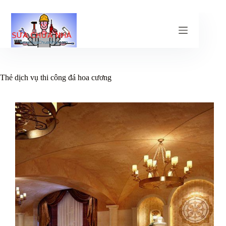
Chuyển
đến
phần
nội
dung
Thẻ
dịch vụ thi công đá hoa cương