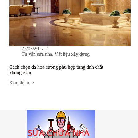
22/03/2017
Tư vấn sửa nhà
,
Vật liệu xây dựng
Cách chọn đá hoa cương phù hợp từng tính chất
không gian
Xem thêm
Cách
chọn
đá
hoa
cương
phù
hợp
từng
tính
chất
không