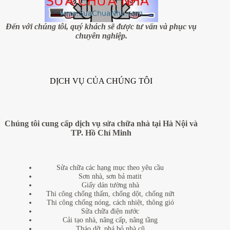
công
sửa
chữa
Đến với chúng tôi, quý khách sẽ được tư vấn và phục vụ
nhà
chuyên nghiệp.
trọn
gói
tại
quận
Tây
DỊCH VỤ CỦA CHÚNG TÔI
Hồ,
Hà
Nội
Chúng tôi cung cấp dịch vụ sửa chữa nhà tại Hà Nội và
TP. Hồ Chí Minh
Sửa chữa các hạng mục theo yêu cầu
Sơn nhà, sơn bả matit
Giấy dán tường nhà
Thi công chống thấm, chống dột, chống nứt
Thi công chống nóng, cách nhiệt, thông gió
Sửa chữa điện nước
Cải tạo nhà, nâng cấp, nâng tầng
Tháo dỡ, phá bỏ nhà cũ