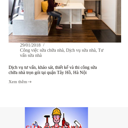
29/01/2018
Công việc sửa chữa nhà
,
Dịch vụ sửa nhà
,
Tư
vấn sửa nhà
Dịch vụ tư vấn, khảo sát, thiết kế và thi công sửa
chữa nhà trọn gói tại quận Tây Hồ, Hà Nội
Xem thêm
Dịch
vụ
tư
vấn,
khảo
sát,
thiết
kế
và
thi