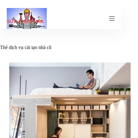
Chuyển
đến
phần
nội
dung
Thẻ
dịch vụ cải tạo nhà cũ