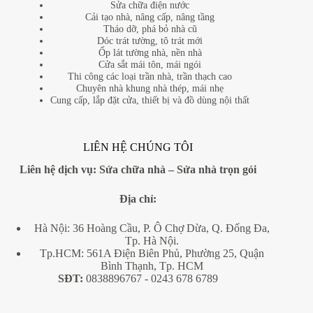
Sửa chữa điện nước
Cải tạo nhà, nâng cấp, nâng tầng
Tháo dỡ, phá bỏ nhà cũ
Dóc trát tường, tô trát mới
Ốp lát tường nhà, nền nhà
Cửa sắt mái tôn, mái ngói
Thi công các loại trần nhà, trần thạch cao
Chuyên nhà khung nhà thép, mái nhẹ
Cung cấp, lắp đặt cửa, thiết bị và đồ dùng nội thất
LIÊN HỆ CHÚNG TÔI
Liên hệ dịch vụ:
Sửa chữa nhà
–
Sửa nhà trọn gói
Địa
chỉ:
Hà Nội: 36 Hoàng Cầu, P. Ô Chợ Dừa, Q. Đống Đa,
Tp. Hà Nội.
Tp.HCM: 561A Điện Biên Phủ, Phường 25, Quận
Bình Thạnh, Tp. HCM
SĐT:
0838896767
- 0243 678 6789