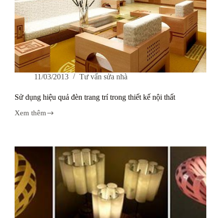
11/03/2013
Tư vấn sửa nhà
Sử dụng hiệu quả đèn trang trí trong thiết kế nội thất
Xem thêm
Sử
dụng
hiệu
quả
đèn
trang
trí
trong
thiết
kế
nội
thất