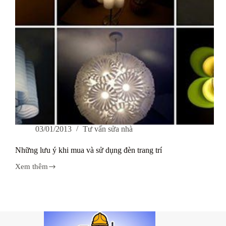
03/01/2013
Tư vấn sửa nhà
Những lưu ý khi mua và sử dụng đèn trang trí
Xem thêm
Những
lưu
ý
khi
mua
và
sử