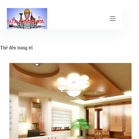
Chuyển
đến
phần
nội
dung
Thẻ
đèn trang trí