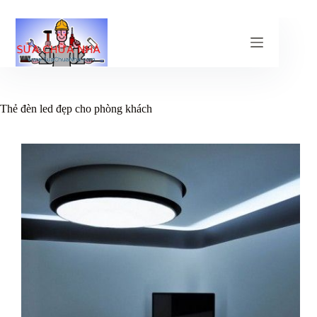
Chuyển
đến
phần
nội
dung
Thẻ
đèn led đẹp cho phòng khách