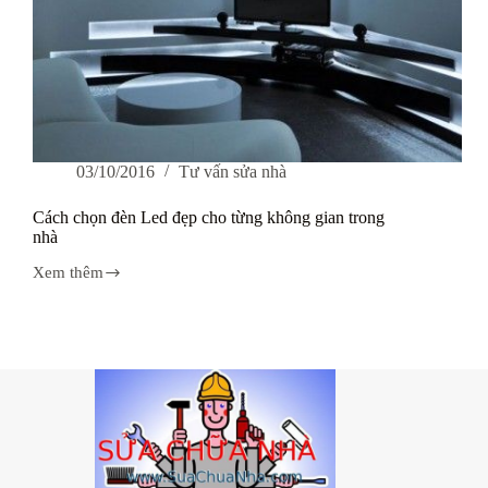
03/10/2016
Tư vấn sửa nhà
Cách chọn đèn Led đẹp cho từng không gian trong
nhà
Xem thêm
Cách
chọn
đèn
Led
đẹp
cho
từng
không
gian
trong
nhà