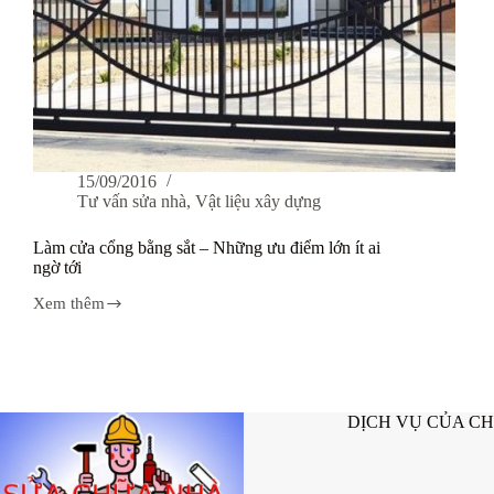
15/09/2016
Tư vấn sửa nhà
,
Vật liệu xây dựng
Làm cửa cổng bằng sắt – Những ưu điểm lớn ít ai
ngờ tới
Xem thêm
Làm
cửa
cổng
bằng
sắt
–
DỊCH VỤ CỦA C
Những
ưu
điểm
lớn