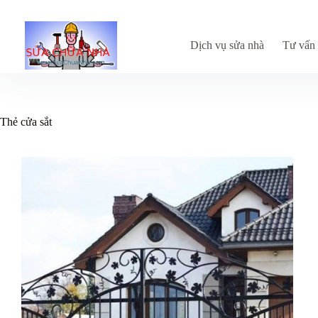
Chuyển
đến
phần
nội
Dịch vụ sửa nhà
Tư vấn 
dung
Thẻ
cửa sắt