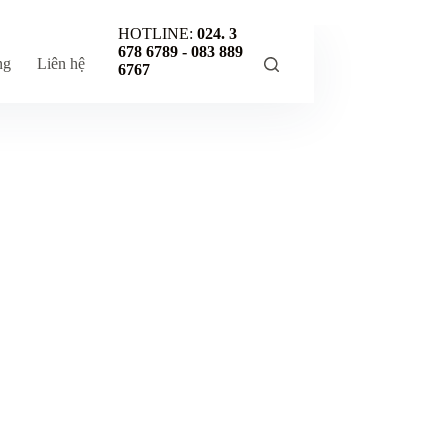
HOTLINE:
024. 3
678 6789 -
083 889
ng
Liên hệ
6767