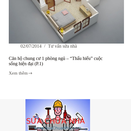
02/07/2014
Tư vấn sửa nhà
Căn hộ chung cư 1 phòng ngủ – “Thấu hiểu” cuộc
sống hiện đại (P.1)
Xem thêm
Căn
hộ
chung
cư
1
phòng
ngủ
–
“Thấu
hiểu”
cuộc
sống