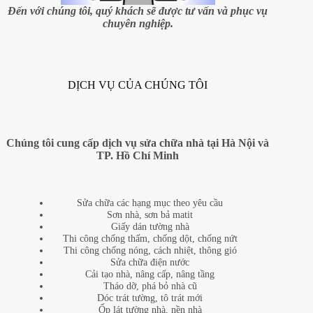
hiện
Đến với chúng tôi, quý khách sẽ được tư vấn và phục vụ
đại
chuyên nghiệp.
(P.1)
DỊCH VỤ CỦA CHÚNG TÔI
Chúng tôi cung cấp dịch vụ sửa chữa nhà tại Hà Nội và
TP. Hồ Chí Minh
Sửa chữa các hạng mục theo yêu cầu
Sơn nhà, sơn bả matit
Giấy dán tường nhà
Thi công chống thấm, chống dột, chống nứt
Thi công chống nóng, cách nhiệt, thông gió
Sửa chữa điện nước
Cải tạo nhà, nâng cấp, nâng tầng
Tháo dỡ, phá bỏ nhà cũ
Dóc trát tường, tô trát mới
Ốp lát tường nhà, nền nhà