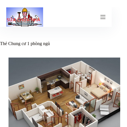
Chuyển
đến
phần
nội
dung
Thẻ
Chung cư 1 phòng ngủ