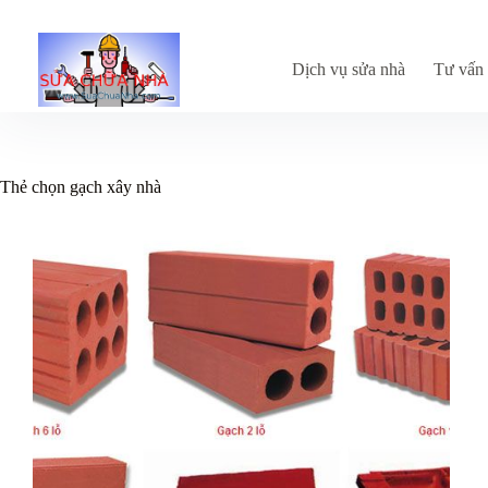
Chuyển
đến
phần
nội
Dịch vụ sửa nhà
Tư vấn 
dung
Thẻ
chọn gạch xây nhà