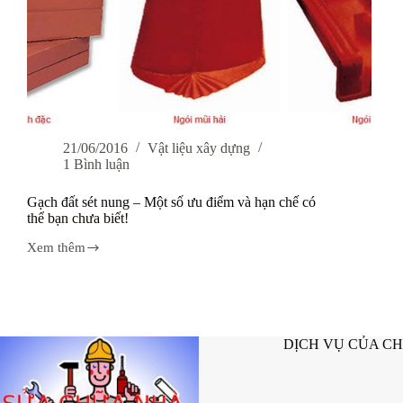
21/06/2016
Vật liệu xây dựng
1 Bình luận
Gạch đất sét nung – Một số ưu điểm và hạn chế có
thể bạn chưa biết!
Xem thêm
Gạch
đất
sét
nung
–
Một
DỊCH VỤ CỦA C
số
ưu
điểm
và