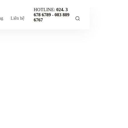
HOTLINE:
024. 3
678 6789 -
083 889
ng
Liên hệ
6767