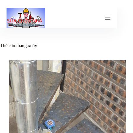
Chuyển
đến
phần
nội
dung
Thẻ
cầu thang xoáy