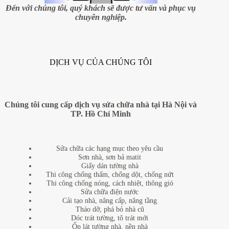
Âu
Đến với chúng tôi, quý khách sẽ được tư vấn và phục vụ
Cơ
chuyên nghiệp.
–
Tây
Hồ
–
Hà
DỊCH VỤ CỦA CHÚNG TÔI
Nội
Chúng tôi cung cấp dịch vụ sửa chữa nhà tại Hà Nội và
TP. Hồ Chí Minh
Sửa chữa các hạng mục theo yêu cầu
Sơn nhà, sơn bả matit
Giấy dán tường nhà
Thi công chống thấm, chống dột, chống nứt
Thi công chống nóng, cách nhiệt, thông gió
Sửa chữa điện nước
Cải tạo nhà, nâng cấp, nâng tầng
Tháo dỡ, phá bỏ nhà cũ
Dóc trát tường, tô trát mới
Ốp lát tường nhà, nền nhà