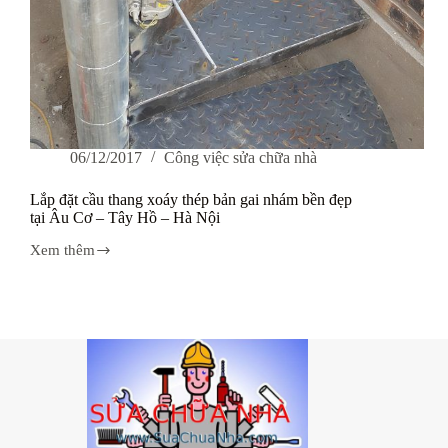
06/12/2017
Công việc sửa chữa nhà
Lắp đặt cầu thang xoáy thép bản gai nhám bền đẹp
tại Âu Cơ – Tây Hồ – Hà Nội
Xem thêm
Lắp
đặt
cầu
thang
xoáy
thép
bản
gai
nhám
bền
đẹp
tại