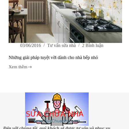
03/06/2016
Tư vấn sửa nhà
2 Bình luận
Những giải pháp tuyệt vời dành cho nhà bếp nhỏ
Xem thêm
Những
giải
pháp
tuyệt
vời
dành
cho
nhà
bếp
nhỏ
Đến với chúng tôi, quý khách sẽ được tư vấn và phục vụ