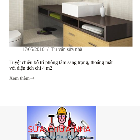
17/05/2016
Tư vấn sửa nhà
Tuyệt chiêu bố trí phòng tắm sang trọng, thoáng mát
với diện tích chỉ 4 m2
Xem thêm
Tuyệt
chiêu
bố
trí
phòng
tắm
sang
trọng,
thoáng
mát
với
diện