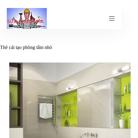
Chuyển
đến
phần
nội
dung
Thẻ
cải tạo phòng tắm nhỏ