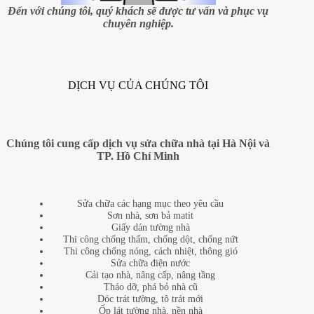
tích
Đến với chúng tôi, quý khách sẽ được tư vấn và phục vụ
chỉ
chuyên nghiệp.
4
m2
DỊCH VỤ CỦA CHÚNG TÔI
Chúng tôi cung cấp dịch vụ sửa chữa nhà tại Hà Nội và
TP. Hồ Chí Minh
Sửa chữa các hạng mục theo yêu cầu
Sơn nhà, sơn bả matit
Giấy dán tường nhà
Thi công chống thấm, chống dột, chống nứt
Thi công chống nóng, cách nhiệt, thông gió
Sửa chữa điện nước
Cải tạo nhà, nâng cấp, nâng tầng
Tháo dỡ, phá bỏ nhà cũ
Dóc trát tường, tô trát mới
Ốp lát tường nhà, nền nhà