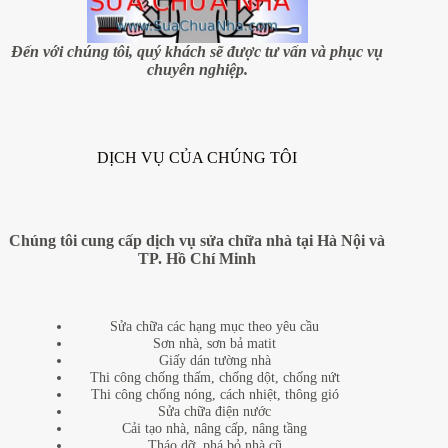
nhanh
nhất
tại
Đến với chúng tôi, quý khách sẽ được tư vấn và phục vụ
quận
chuyên nghiệp.
Bắc
Từ
Liêm
–
Hà
DỊCH VỤ CỦA CHÚNG TÔI
Nội
Chúng tôi cung cấp dịch vụ sửa chữa nhà tại Hà Nội và
TP. Hồ Chí Minh
Sửa chữa các hạng mục theo yêu cầu
Sơn nhà, sơn bả matit
Giấy dán tường nhà
Thi công chống thấm, chống dột, chống nứt
Thi công chống nóng, cách nhiệt, thông gió
Sửa chữa điện nước
Cải tạo nhà, nâng cấp, nâng tầng
Tháo dỡ, phá bỏ nhà cũ