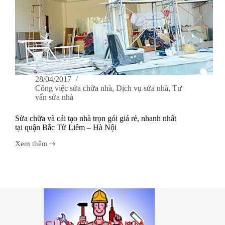
28/04/2017
Công việc sửa chữa nhà
,
Dịch vụ sửa nhà
,
Tư
vấn sửa nhà
Sửa chữa và cải tạo nhà trọn gói giá rẻ, nhanh nhất
tại quận Bắc Từ Liêm – Hà Nội
Xem thêm
Sửa
chữa
và
cải
tạo
nhà
trọn
gói
giá
rẻ,