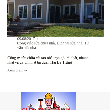
09/08/2017
Công việc sửa chữa nhà
,
Dịch vụ sửa nhà
,
Tư
vấn sửa nhà
Công ty sửa chữa cải tạo nhà trọn gói rẻ nhất, nhanh
nhất và uy tín nhất tại quận Hai Bà Trưng
Xem thêm
Công
ty
sửa
chữa
cải
tạo
nhà
trọn
gói
rẻ