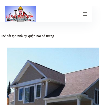
Chuyển
đến
phần
nội
dung
Thẻ
cải tạo nhà tại quận hai bà trưng