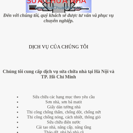
nhất,
nhanh
nhất
Đến với chúng tôi, quý khách sẽ được tư vấn và phục vụ
và
chuyên nghiệp.
uy
tín
nhất
tại
quận
DỊCH VỤ CỦA CHÚNG TÔI
Hai
Bà
Trưng
Chúng tôi cung cấp dịch vụ sửa chữa nhà tại Hà Nội và
TP. Hồ Chí Minh
Sửa chữa các hạng mục theo yêu cầu
Sơn nhà, sơn bả matit
Giấy dán tường nhà
Thi công chống thấm, chống dột, chống nứt
Thi công chống nóng, cách nhiệt, thông gió
Sửa chữa điện nước
Cải tạo nhà, nâng cấp, nâng tầng
Tháo dỡ, phá bỏ nhà cũ