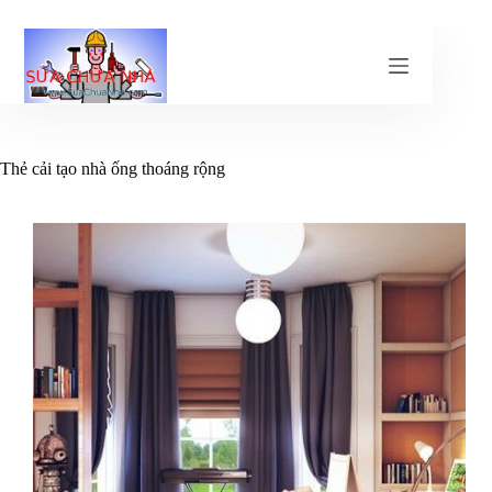
Chuyển
đến
phần
nội
dung
Thẻ
cải tạo nhà ống thoáng rộng