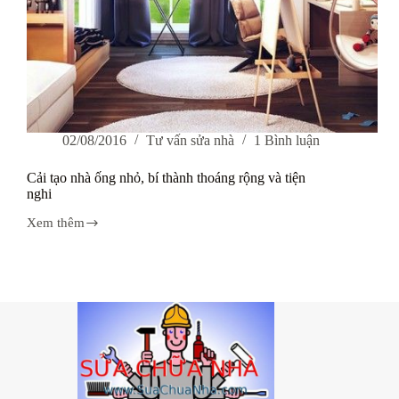
02/08/2016
Tư vấn sửa nhà
1 Bình luận
Cải tạo nhà ống nhỏ, bí thành thoáng rộng và tiện
nghi
Xem thêm
Cải
tạo
nhà
ống
nhỏ,
bí
thành
thoáng
rộng
và
tiện
nghi